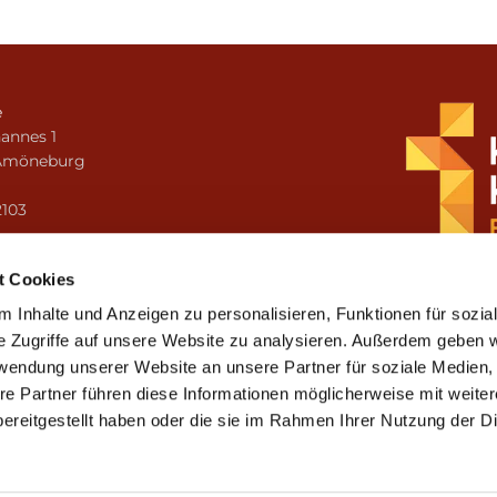
e
annes 1
Amöneburg
n
2103
i.amoeneburg@bistum-fulda.de
t Cookies
 Inhalte und Anzeigen zu personalisieren, Funktionen für sozia
e Zugriffe auf unsere Website zu analysieren. Außerdem geben w
rwendung unserer Website an unsere Partner für soziale Medien
re Partner führen diese Informationen möglicherweise mit weite
ereitgestellt haben oder die sie im Rahmen Ihrer Nutzung der D
mpressum
Datenschutzerklärung
ChurchDesk-Lo