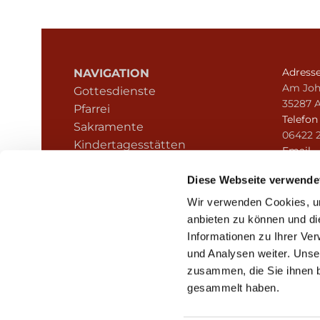
Adress
NAVIGATION
Am Joh
Gottesdienste
35287 
Pfarrei
Telefo
Sakramente
06422 
Kindertagesstätten
Email
Kontakt
pfarre
Diese Webseite verwende
Hinweisgeberschutz
Wir verwenden Cookies, um
anbieten zu können und di
Informationen zu Ihrer Ve
und Analysen weiter. Unse
zusammen, die Sie ihnen b
I
gesammelt haben.