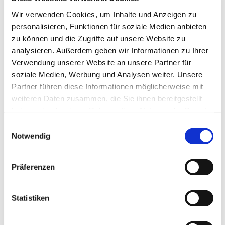
Wir verwenden Cookies, um Inhalte und Anzeigen zu
personalisieren, Funktionen für soziale Medien anbieten
zu können und die Zugriffe auf unsere Website zu
analysieren. Außerdem geben wir Informationen zu Ihrer
Verwendung unserer Website an unsere Partner für
soziale Medien, Werbung und Analysen weiter. Unsere
Partner führen diese Informationen möglicherweise mit
weiteren Daten zusammen, die Sie ihnen bereitgestellt
haben oder die sie im Rahmen Ihrer Nutzung der Dienste
gesammelt haben.
Einwilligungsauswahl
Notwendig
Präferenzen
NAVIGATION
Gottesdienste
Statistiken
Pfarrei
Sakramente