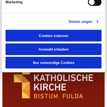
Marketing
Kindertagesstätten
Kontakt
Hinweisgeberschutz
Details zeigen
Adresse
Am Johannes 1
Cookies zulassen
35287 Amöneburg
Telefon
06422 2103
Auswahl erlauben
Email
pfarrei.amoeneburg@bistum-fulda.de
Nur notwendige Cookies