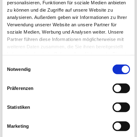
fulda.de
personalisieren, Funktionen für soziale Medien anbieten
zu können und die Zugriffe auf unsere Website zu
analysieren. Außerdem geben wir Informationen zu Ihrer
Verwendung unserer Website an unsere Partner für
Öffnungszeiten
soziale Medien, Werbung und Analysen weiter. Unsere
Partner führen diese Informationen möglicherweise mit
Montag
07:00 - 16:00
weiteren Daten zusammen, die Sie ihnen bereitgestellt
Dienstag
07:00 - 16:00
haben oder die sie im Rahmen Ihrer Nutzung der Dienste
Mittwoch
07:00 - 16:00
gesammelt haben.
Einwilligungsauswahl
Notwendig
Donnerstag
07:00 - 16:00
Freitag
07:00 - 16:00
Präferenzen
Statistiken
Marketing
Bitte akzeptieren Sie Marketing-Cookies,