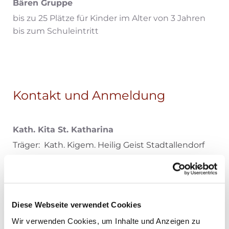
Bären Gruppe
bis zu 25 Plätze für Kinder im Alter von 3 Jahren
bis zum Schuleintritt
Kontakt und Anmeldung
Kath. Kita St. Katharina
Träger: Kath. Kigem. Heilig Geist Stadtallendorf
Ute Haar, Kita-Leitung
Hofstraße 30
35260 Stadtallendorf
Diese Webseite verwendet Cookies
Telefon: 06428 1252
E-Mail:
kita.katharina-stadtallendorf@bistum-
Wir verwenden Cookies, um Inhalte und Anzeigen zu