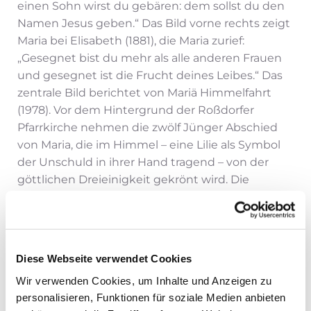
einen Sohn wirst du gebären: dem sollst du den
Namen Jesus geben.“ Das Bild vorne rechts zeigt
Maria bei Elisabeth (1881), die Maria zurief:
„Gesegnet bist du mehr als alle anderen Frauen
und gesegnet ist die Frucht deines Leibes.“ Das
zentrale Bild berichtet von Mariä Himmelfahrt
(1978). Vor dem Hintergrund der Roßdorfer
Pfarrkirche nehmen die zwölf Jünger Abschied
von Maria, die im Himmel – eine Lilie als Symbol
der Unschuld in ihrer Hand tragend – von der
göttlichen Dreieinigkeit gekrönt wird. Die
Darstellung der Dreieinigkeit ist von der
Stuckatur Vicos über dem Altartisch inspiriert.
Das Gemälde vorne links zeigt Maria als
Himmelskönigin (1881).
Diese Webseite verwendet Cookies
Wir verwenden Cookies, um Inhalte und Anzeigen zu
Beichtstuhl
personalisieren, Funktionen für soziale Medien anbieten
Die alten Beichtstühle: