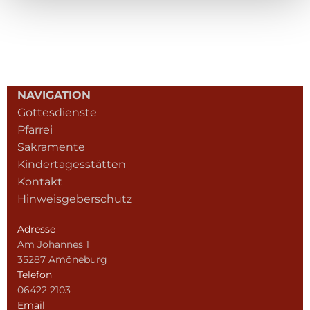
NAVIGATION
Gottesdienste
Pfarrei
Sakramente
Kindertagesstätten
Kontakt
Hinweisgeberschutz
Adresse
Am Johannes 1
35287 Amöneburg
Telefon
06422 2103
Email