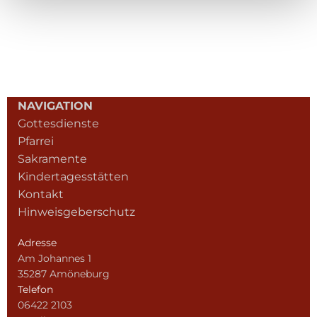
NAVIGATION
Gottesdienste
Pfarrei
Sakramente
Kindertagesstätten
Kontakt
Hinweisgeberschutz
Adresse
Am Johannes 1
35287 Amöneburg
Telefon
06422 2103