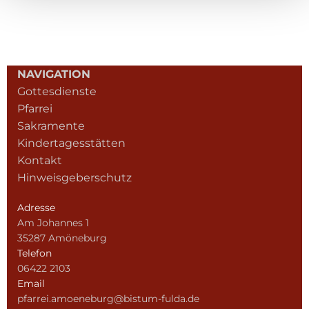
NAVIGATION
Gottesdienste
Pfarrei
Sakramente
Kindertagesstätten
Kontakt
Hinweisgeberschutz
Adresse
Am Johannes 1
35287 Amöneburg
Telefon
06422 2103
Email
pfarrei.amoeneburg@bistum-fulda.de