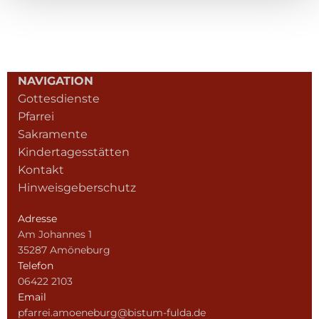
NAVIGATION
Gottesdienste
Pfarrei
Sakramente
Kindertagesstätten
Kontakt
Hinweisgeberschutz
Adresse
Am Johannes 1
35287 Amöneburg
Telefon
06422 2103
Email
pfarrei.amoeneburg@bistum-fulda.de