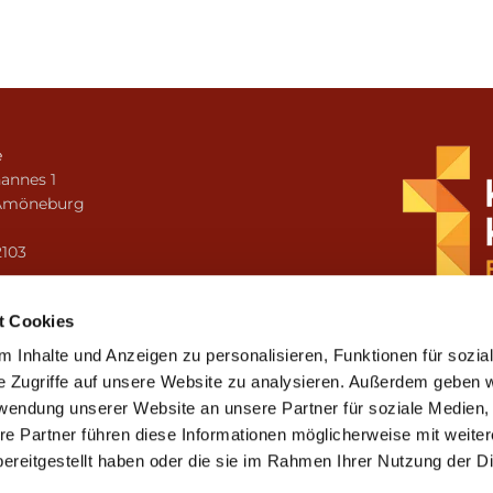
e
annes 1
Amöneburg
n
2103
i.amoeneburg@bistum-fulda.de
t Cookies
 Inhalte und Anzeigen zu personalisieren, Funktionen für sozia
e Zugriffe auf unsere Website zu analysieren. Außerdem geben w
rwendung unserer Website an unsere Partner für soziale Medien
re Partner führen diese Informationen möglicherweise mit weite
ereitgestellt haben oder die sie im Rahmen Ihrer Nutzung der D
mpressum
Datenschutzerklärung
ChurchDesk-Lo