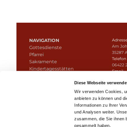
Adress
NAVIGATION
Am Joh
Gottesdienste
35287 
Pfarrei
Telefo
Sakramente
06422 
Kindertagesstätten
Email
Kontakt
pfarre
Hinweisgeberschutz
Diese Webseite verwende
Wir verwenden Cookies, um
anbieten zu können und di
Informationen zu Ihrer Ve
und Analysen weiter. Unse
zusammen, die Sie ihnen b
I
gesammelt haben.