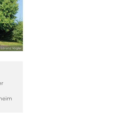
 Lorenz Vogler
er
heim