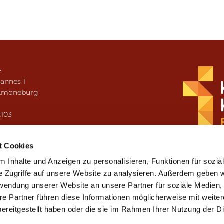
e
annes 1
Amöneburg
n
2103
i.amoeneburg@bistum-fulda.de
t Cookies
 Inhalte und Anzeigen zu personalisieren, Funktionen für sozia
e Zugriffe auf unsere Website zu analysieren. Außerdem geben w
rwendung unserer Website an unsere Partner für soziale Medien
re Partner führen diese Informationen möglicherweise mit weite
ereitgestellt haben oder die sie im Rahmen Ihrer Nutzung der D
mpressum
Datenschutzerklärung
ChurchDesk-Lo