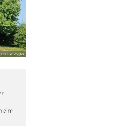
 Lorenz Vogler
er
heim