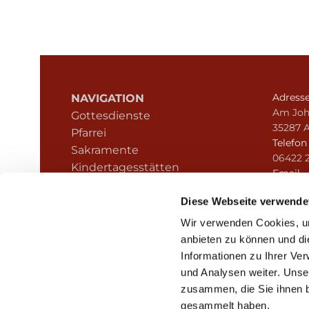
Adress
NAVIGATION
Am Joh
Gottesdienste
35287 
Pfarrei
Telefo
Sakramente
06422 
Kindertagesstätten
Email
Kontakt
pfarre
Hinweisgeberschutz
Diese Webseite verwende
Wir verwenden Cookies, um
anbieten zu können und di
Informationen zu Ihrer Ve
und Analysen weiter. Unse
zusammen, die Sie ihnen b
I
gesammelt haben.