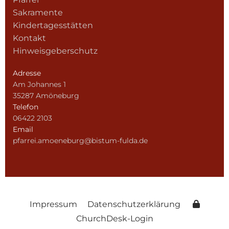
Sakramente
Kindertagesstätten
Kontakt
Hinweisgeberschutz
Adresse
Am Johannes 1
35287 Amöneburg
Telefon
06422 2103
Email
pfarrei.amoeneburg@bistum-fulda.de
Impressum
Datenschutzerklärung
ChurchDesk-Login