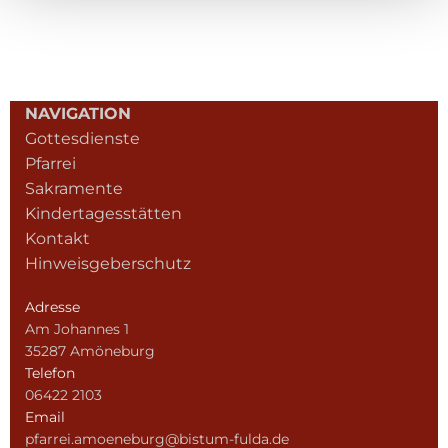
NAVIGATION
Gottesdienste
Pfarrei
Sakramente
Kindertagesstätten
Kontakt
Hinweisgeberschutz
Adresse
Am Johannes 1
35287 Amöneburg
Telefon
06422 2103
Email
pfarrei.amoeneburg@bistum-fulda.de