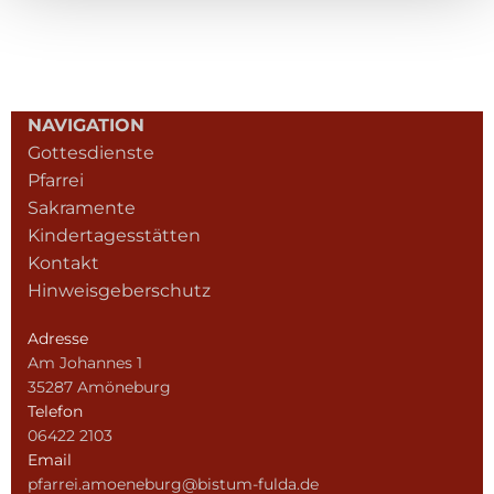
NAVIGATION
Gottesdienste
Pfarrei
Sakramente
Kindertagesstätten
Kontakt
Hinweisgeberschutz
Adresse
Am Johannes 1
35287 Amöneburg
Telefon
06422 2103
Email
pfarrei.amoeneburg@bistum-fulda.de