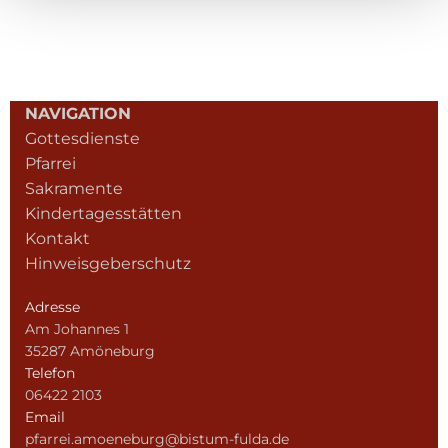
NAVIGATION
Gottesdienste
Pfarrei
Sakramente
Kindertagesstätten
Kontakt
Hinweisgeberschutz
Adresse
Am Johannes 1
35287 Amöneburg
Telefon
06422 2103
Email
pfarrei.amoeneburg@bistum-fulda.de