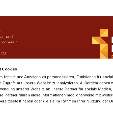
e
annes 1
Amöneburg
n
2103
i.amoeneburg@bistum-fulda.de
t Cookies
 Inhalte und Anzeigen zu personalisieren, Funktionen für sozia
e Zugriffe auf unsere Website zu analysieren. Außerdem geben w
rwendung unserer Website an unsere Partner für soziale Medien
re Partner führen diese Informationen möglicherweise mit weite
ereitgestellt haben oder die sie im Rahmen Ihrer Nutzung der D
mpressum
Datenschutzerklärung
ChurchDesk-Lo