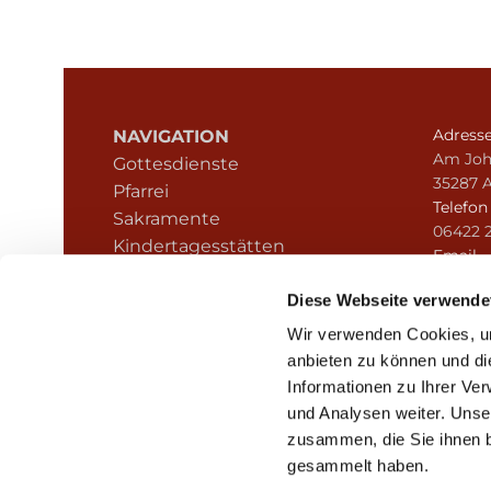
Adress
NAVIGATION
Am Joh
Gottesdienste
35287 
Pfarrei
Telefo
Sakramente
06422 
Kindertagesstätten
Email
Kontakt
pfarre
Hinweisgeberschutz
Diese Webseite verwende
Wir verwenden Cookies, um
anbieten zu können und di
Informationen zu Ihrer Ve
und Analysen weiter. Unse
zusammen, die Sie ihnen b
I
gesammelt haben.