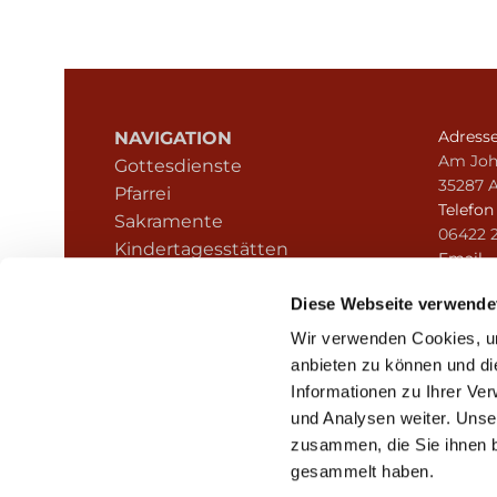
Adress
NAVIGATION
Am Joh
Gottesdienste
35287 
Pfarrei
Telefo
Sakramente
06422 
Kindertagesstätten
Email
Kontakt
pfarre
Hinweisgeberschutz
Diese Webseite verwende
Wir verwenden Cookies, um
anbieten zu können und di
Informationen zu Ihrer Ve
und Analysen weiter. Unse
zusammen, die Sie ihnen b
I
gesammelt haben.