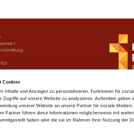
e
annes 1
Amöneburg
n
2103
i.amoeneburg@bistum-fulda.de
t Cookies
 Inhalte und Anzeigen zu personalisieren, Funktionen für sozia
e Zugriffe auf unsere Website zu analysieren. Außerdem geben w
rwendung unserer Website an unsere Partner für soziale Medien
re Partner führen diese Informationen möglicherweise mit weite
ereitgestellt haben oder die sie im Rahmen Ihrer Nutzung der D
mpressum
Datenschutzerklärung
ChurchDesk-Lo