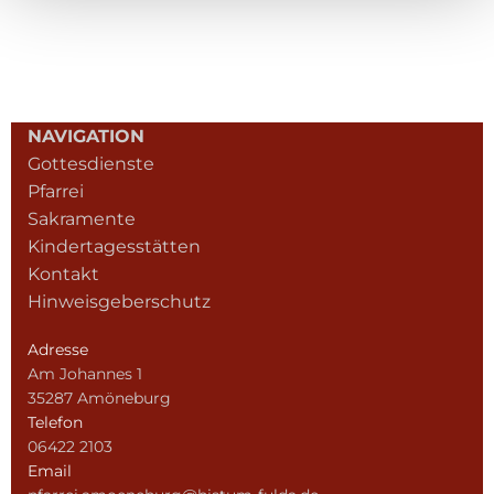
NAVIGATION
Gottesdienste
Pfarrei
Sakramente
Kindertagesstätten
Kontakt
Hinweisgeberschutz
Adresse
Am Johannes 1
35287 Amöneburg
Telefon
06422 2103
Email