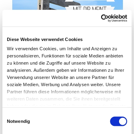
Diese Webseite verwendet Cookies
Wir verwenden Cookies, um Inhalte und Anzeigen zu
personalisieren, Funktionen für soziale Medien anbieten
zu können und die Zugriffe auf unsere Website zu
analysieren. Außerdem geben wir Informationen zu Ihrer
Verwendung unserer Website an unsere Partner für
Vertraue darauf, dass Gott es gut mit dir
soziale Medien, Werbung und Analysen weiter. Unsere
meint und dich in deinem Leben führt!
Partner führen diese Informationen möglicherweise mit
weiteren Daten zusammen, die Sie ihnen bereitgestellt
-
Audioimpuls anhören
haben oder die sie im Rahmen Ihrer Nutzung der Dienste
gesammelt haben.
Einwilligungsauswahl
Notwendig