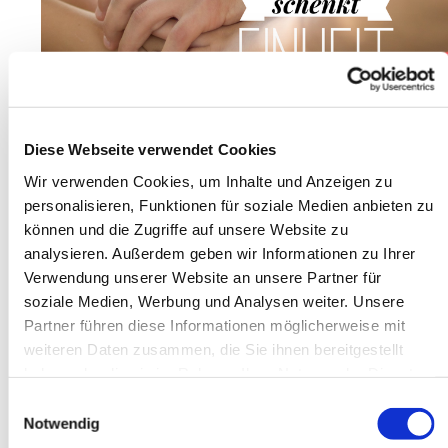
Diese Webseite verwendet Cookies
Wir verwenden Cookies, um Inhalte und Anzeigen zu
personalisieren, Funktionen für soziale Medien anbieten zu
können und die Zugriffe auf unsere Website zu
analysieren. Außerdem geben wir Informationen zu Ihrer
Verwendung unserer Website an unsere Partner für
Gottes Geist schenkt Einheit und Kraft!
soziale Medien, Werbung und Analysen weiter. Unsere
-
Predigt anhören.
Partner führen diese Informationen möglicherweise mit
weiteren Daten zusammen, die Sie ihnen bereitgestellt
haben oder die sie im Rahmen Ihrer Nutzung der Dienste
gesammelt haben.
Einwilligungsauswahl
Notwendig