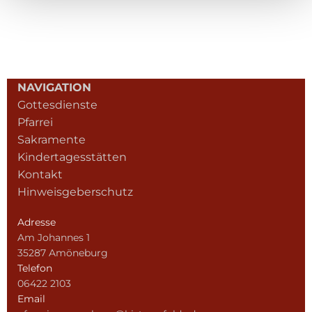
NAVIGATION
Gottesdienste
Pfarrei
Sakramente
Kindertagesstätten
Kontakt
Hinweisgeberschutz
Adresse
Am Johannes 1
35287 Amöneburg
Telefon
06422 2103
Email