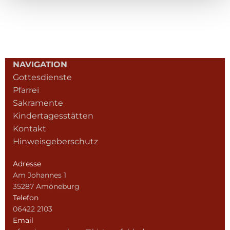
NAVIGATION
Gottesdienste
Pfarrei
Sakramente
Kindertagesstätten
Kontakt
Hinweisgeberschutz
Adresse
Am Johannes 1
35287 Amöneburg
Telefon
06422 2103
Email