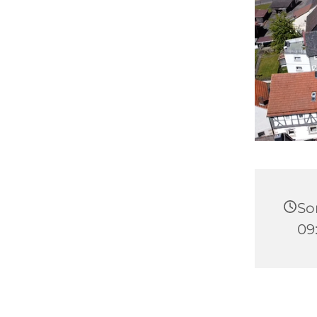
So
09