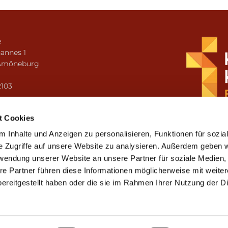
e
annes 1
Amöneburg
n
2103
i.amoeneburg@bistum-fulda.de
t Cookies
 Inhalte und Anzeigen zu personalisieren, Funktionen für sozia
e Zugriffe auf unsere Website zu analysieren. Außerdem geben w
rwendung unserer Website an unsere Partner für soziale Medien
re Partner führen diese Informationen möglicherweise mit weite
ereitgestellt haben oder die sie im Rahmen Ihrer Nutzung der D
mpressum
Datenschutzerklärung
ChurchDesk-Lo