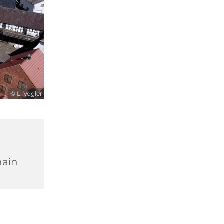
© L. Vogler
hain