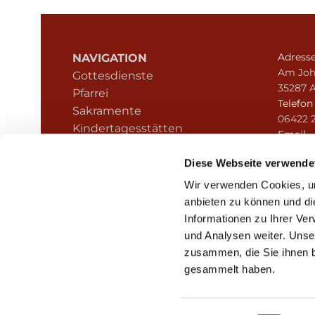
Adress
NAVIGATION
Am Joh
Gottesdienste
35287 
Pfarrei
Telefo
Sakramente
06422 
Kindertagesstätten
Email
Kontakt
pfarre
Hinweisgeberschutz
Diese Webseite verwende
Wir verwenden Cookies, um
anbieten zu können und di
Informationen zu Ihrer Ve
und Analysen weiter. Unse
zusammen, die Sie ihnen b
I
gesammelt haben.