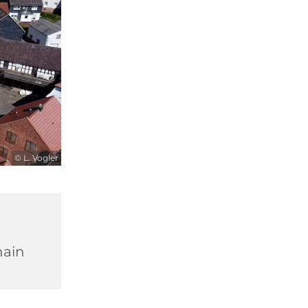
© L. Vogler
hain