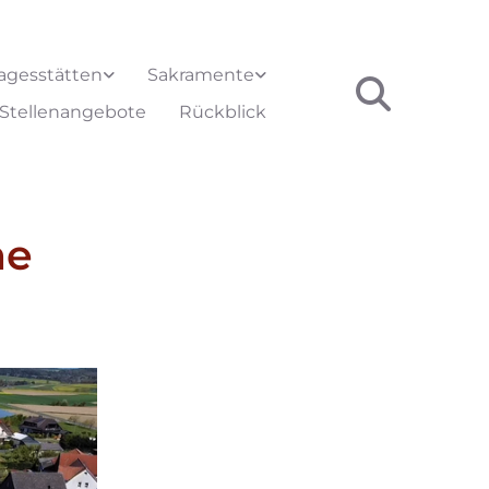
agesstätten
Sakramente
Stellenangebote
Rückblick
me