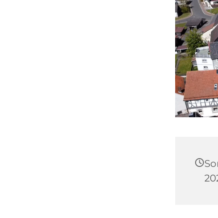
So
20