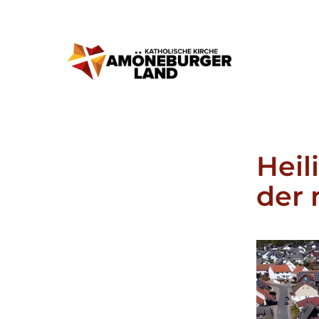
Heil
der 