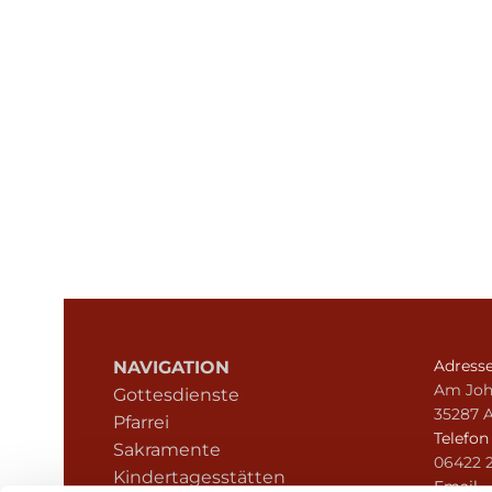
Adress
NAVIGATION
Am Joh
Gottesdienste
35287 
Pfarrei
Telefo
Sakramente
06422 
Kindertagesstätten
Email