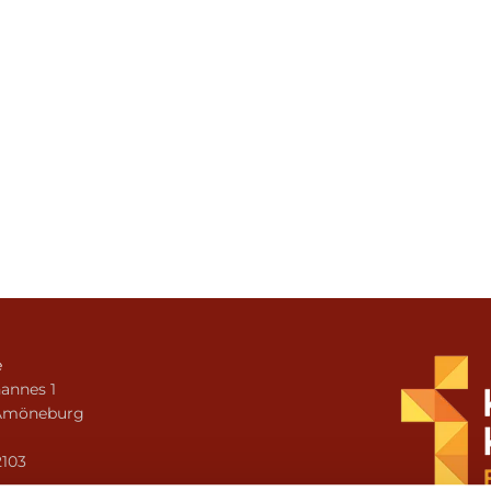
e
annes 1
Amöneburg
n
2103