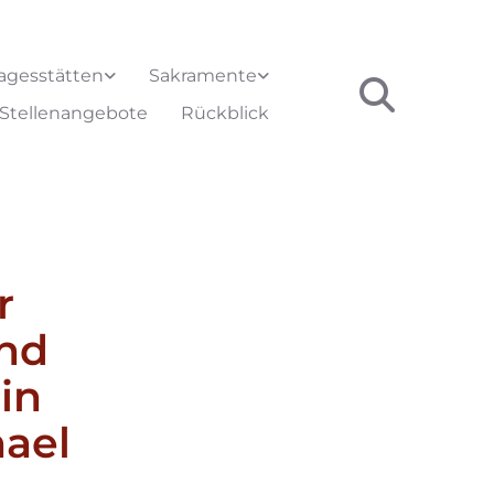
agesstätten
Sakramente
Stellenangebote
Rückblick
r
end
in
hael