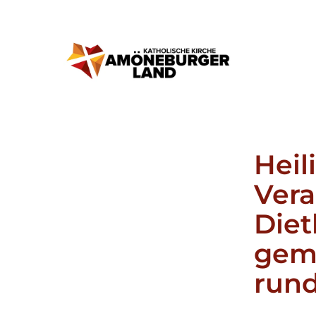
Heil
Vera
Diet
gem
rund