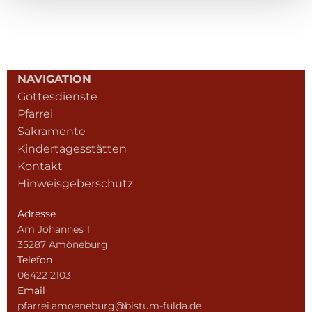
NAVIGATION
Gottesdienste
Pfarrei
Sakramente
Kindertagesstätten
Kontakt
Hinweisgeberschutz
Adresse
Am Johannes 1
35287 Amöneburg
Telefon
06422 2103
Email
pfarrei.amoeneburg@bistum-fulda.de