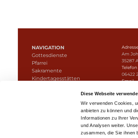
Adress
NAVIGATION
Am Joh
Gottesdienste
35287 
Pfarrei
Telefo
Sakramente
06422 
Kindertagesstätten
Email
Kontakt
pfarre
Hinweisgeberschutz
Diese Webseite verwende
Wir verwenden Cookies, um
anbieten zu können und di
Informationen zu Ihrer Ve
und Analysen weiter. Unse
zusammen, die Sie ihnen b
I