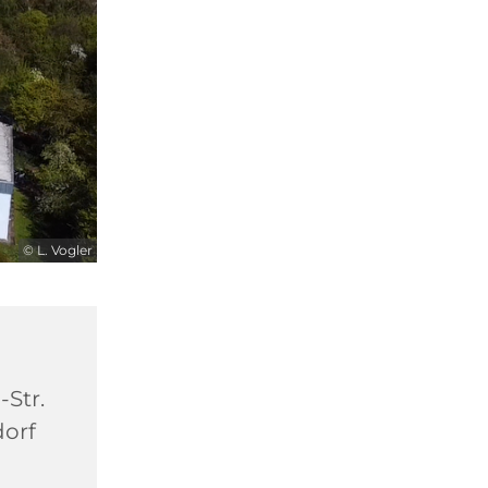
© L. Vogler
-Str.
dorf