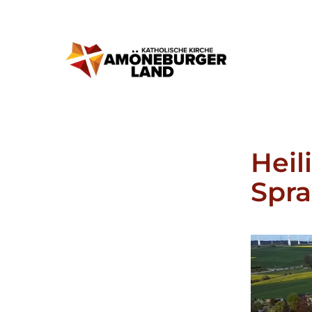
Heil
Spr