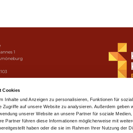
e
annes 1
Amöneburg
n
2103
i.amoeneburg@bistum-fulda.de
t Cookies
 Inhalte und Anzeigen zu personalisieren, Funktionen für sozia
e Zugriffe auf unsere Website zu analysieren. Außerdem geben w
rwendung unserer Website an unsere Partner für soziale Medien
re Partner führen diese Informationen möglicherweise mit weite
ereitgestellt haben oder die sie im Rahmen Ihrer Nutzung der D
mpressum
Datenschutzerklärung
ChurchDesk-Lo