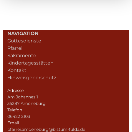
NAVIGATION
Gottesdienste
Pfarrei
Sakramente
Kindertagesstätten
Kontakt
Hinweisgeberschutz
Adresse
Am Johannes 1
35287 Amöneburg
Telefon
06422 2103
Email
pfarrei.amoeneburg@bistum-fulda.de