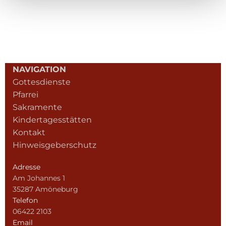
NAVIGATION
Gottesdienste
Pfarrei
Sakramente
Kindertagesstätten
Kontakt
Hinweisgeberschutz
Adresse
Am Johannes 1
35287 Amöneburg
Telefon
06422 2103
Email