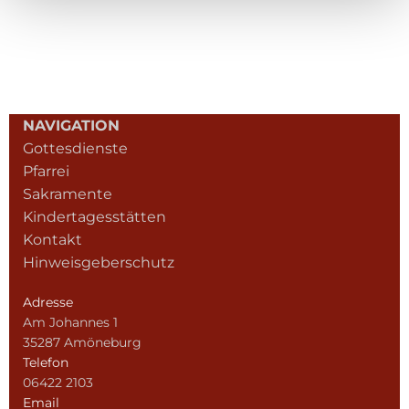
NAVIGATION
Gottesdienste
Pfarrei
Sakramente
Kindertagesstätten
Kontakt
Hinweisgeberschutz
Adresse
Am Johannes 1
35287 Amöneburg
Telefon
06422 2103
Email