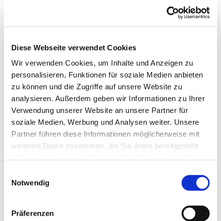
Franziskaner Kirchhain
Intentionen
lebende und verstorbene Mitglieder der
Diese Webseite verwendet Cookies
Ehrenwache
†Großeltern
Konrad Schick und
Eltern Anna Gertrud und Pius Schick / Anna und
Wir verwenden Cookies, um Inhalte und Anzeigen zu
Wilhelm Zecher und Kinder
personalisieren, Funktionen für soziale Medien anbieten
zu können und die Zugriffe auf unsere Website zu
analysieren. Außerdem geben wir Informationen zu Ihrer
Verwendung unserer Website an unsere Partner für
soziale Medien, Werbung und Analysen weiter. Unsere
Partner führen diese Informationen möglicherweise mit
weiteren Daten zusammen, die Sie ihnen bereitgestellt
haben oder die sie im Rahmen Ihrer Nutzung der Dienste
gesammelt haben.
Einwilligungsauswahl
Notwendig
Präferenzen