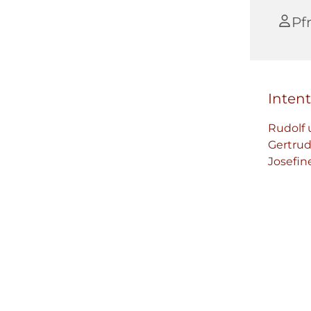
Pf
Inten
Rudolf 
Gertrud
Josefin