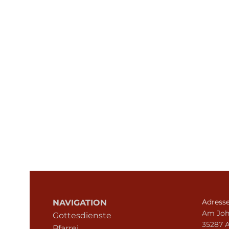
Adress
NAVIGATION
Am Joh
Gottesdienste
35287 
Pfarrei