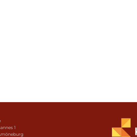
e
annes 1
Amöneburg