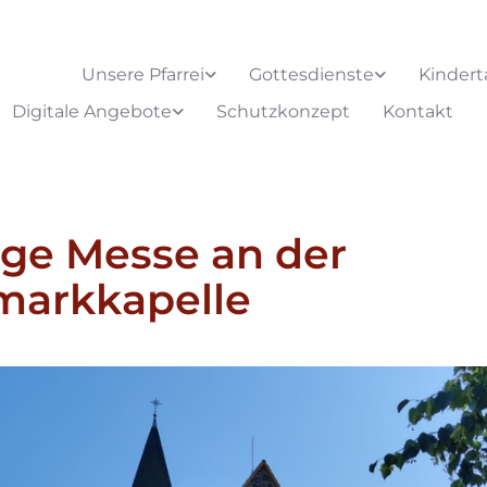
Unsere Pfarrei
Gottesdienste
Kindert
Digitale Angebote
Schutzkonzept
Kontakt
ige Messe an der
markkapelle