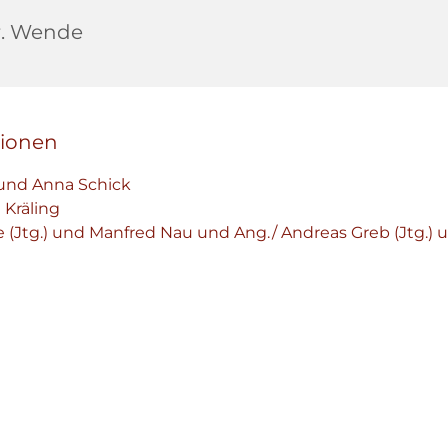
r. Wende
tionen
und Anna Schick
 Kräling
e (Jtg.) und Manfred Nau und Ang./ Andreas Greb (Jtg.) 