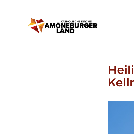
Heil
Kell