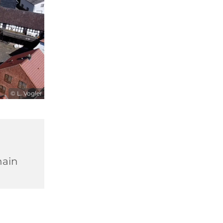
© L. Vogler
hain