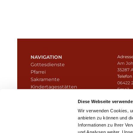
Adress
NAVIGATION
Am Joh
Gottesdienste
35287 
Pfarrei
Telefo
Sakramente
06422 
Kindertagesstätten
Email
Kontakt
pfarre
Hinweisgeberschutz
Diese Webseite verwende
Wir verwenden Cookies, um
anbieten zu können und di
Informationen zu Ihrer Ve
und Analysen weiter. Unse