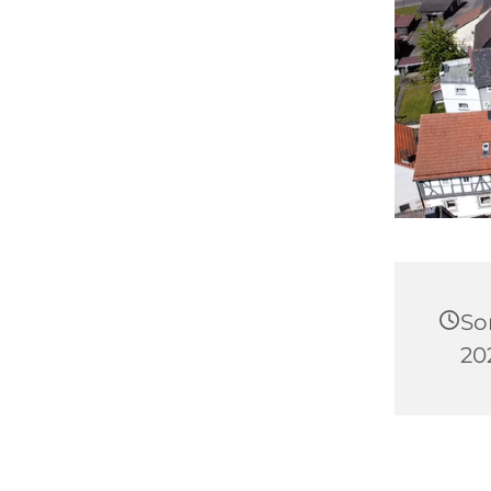
So
20