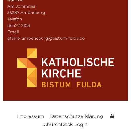
Am Johannes 1
35287 Amöneburg
Telefon
06422 2103
Email
pfarrei.amoeneburg@bistum-fulda.de
Impressum
Datenschutzerklärung
ChurchDesk-Login