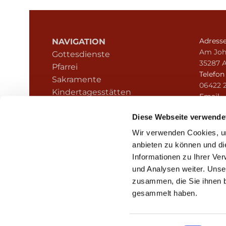
Adress
NAVIGATION
Am Joh
Gottesdienste
35287 
Pfarrei
Telefo
Sakramente
06422 
Kindertagesstätten
Email
Kontakt
pfarre
Hinweisgeberschutz
Diese Webseite verwende
Wir verwenden Cookies, um
anbieten zu können und di
Informationen zu Ihrer Ve
und Analysen weiter. Unse
zusammen, die Sie ihnen b
I
gesammelt haben.