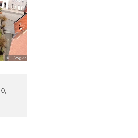
© L. Vogler
10,