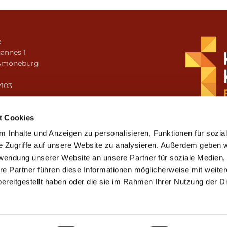
e
annes 1
Amöneburg
n
2103
i.amoeneburg@bistum-fulda.de
t Cookies
 Inhalte und Anzeigen zu personalisieren, Funktionen für sozia
e Zugriffe auf unsere Website zu analysieren. Außerdem geben w
rwendung unserer Website an unsere Partner für soziale Medien
re Partner führen diese Informationen möglicherweise mit weite
ereitgestellt haben oder die sie im Rahmen Ihrer Nutzung der D
mpressum
Datenschutzerklärung
ChurchDesk-Lo