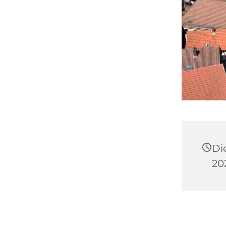
Di
20