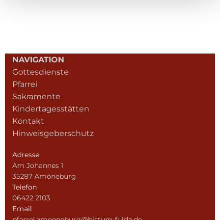
NAVIGATION
Gottesdienste
Pfarrei
Sakramente
Kindertagesstätten
Kontakt
Hinweisgeberschutz
Adresse
Am Johannes 1
35287 Amöneburg
Telefon
06422 2103
Email
pfarrei.amoeneburg@bistum-fulda.de