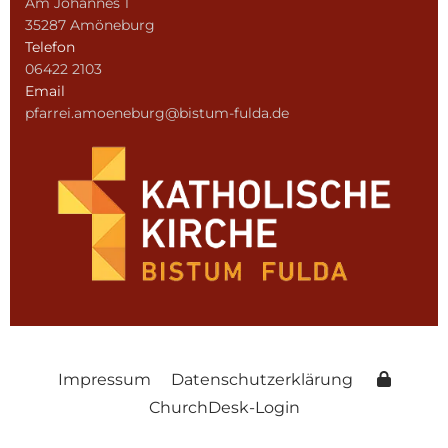
Am Johannes 1
35287 Amöneburg
Telefon
06422 2103
Email
pfarrei.amoeneburg@bistum-fulda.de
Impressum
Datenschutzerklärung
ChurchDesk-Login