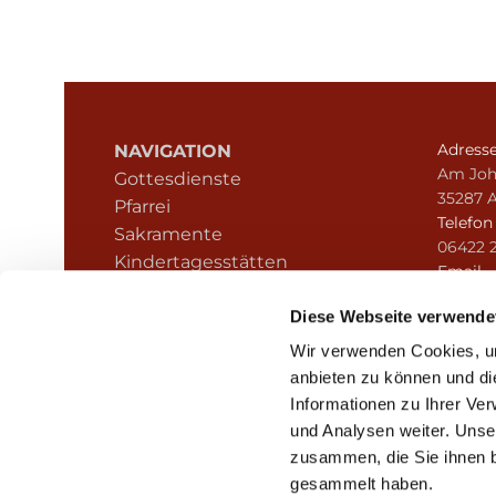
Adress
NAVIGATION
Am Joh
Gottesdienste
35287 
Pfarrei
Telefo
Sakramente
06422 
Kindertagesstätten
Email
Kontakt
pfarre
Hinweisgeberschutz
Diese Webseite verwende
Wir verwenden Cookies, um
anbieten zu können und di
Informationen zu Ihrer Ve
und Analysen weiter. Unse
zusammen, die Sie ihnen b
I
gesammelt haben.