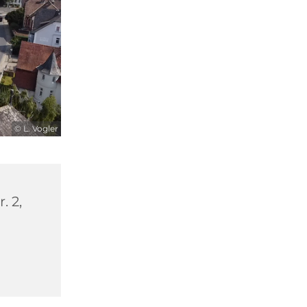
© L. Vogler
. 2,