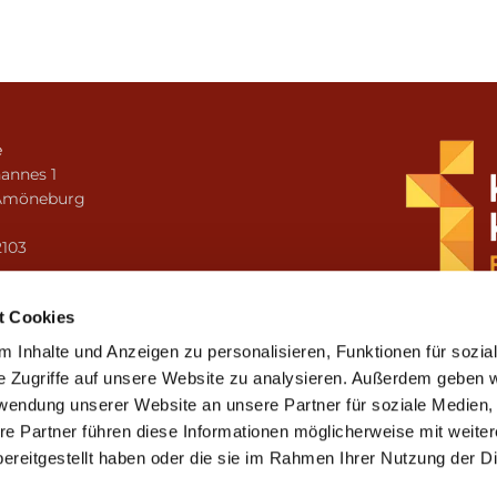
e
annes 1
Amöneburg
n
2103
i.amoeneburg@bistum-fulda.de
t Cookies
 Inhalte und Anzeigen zu personalisieren, Funktionen für sozia
e Zugriffe auf unsere Website zu analysieren. Außerdem geben w
rwendung unserer Website an unsere Partner für soziale Medien
re Partner führen diese Informationen möglicherweise mit weite
ereitgestellt haben oder die sie im Rahmen Ihrer Nutzung der D
mpressum
Datenschutzerklärung
ChurchDesk-Lo