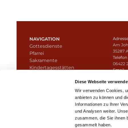
Adress
NAVIGATION
Am Joh
Gottesdienste
35287 
Pfarrei
Telefo
Sakramente
06422 
Kindertagesstätten
Email
Kontakt
pfarre
Hinweisgeberschutz
Diese Webseite verwende
Wir verwenden Cookies, um
anbieten zu können und di
Informationen zu Ihrer Ve
und Analysen weiter. Unse
zusammen, die Sie ihnen b
I
gesammelt haben.