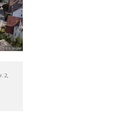
© L. Vogler
. 2,