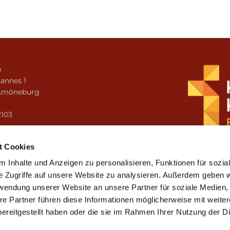
e
annes 1
Amöneburg
n
2103
i.amoeneburg@bistum-fulda.de
t Cookies
 Inhalte und Anzeigen zu personalisieren, Funktionen für sozia
e Zugriffe auf unsere Website zu analysieren. Außerdem geben w
rwendung unserer Website an unsere Partner für soziale Medien
re Partner führen diese Informationen möglicherweise mit weite
ereitgestellt haben oder die sie im Rahmen Ihrer Nutzung der D
mpressum
Datenschutzerklärung
ChurchDesk-Lo