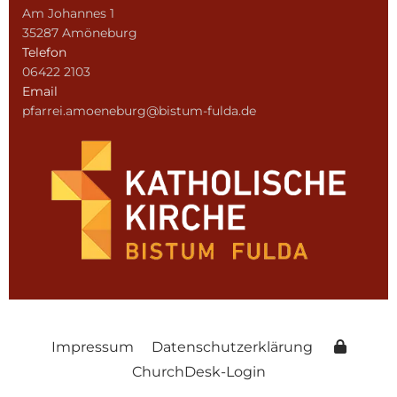
Am Johannes 1
35287 Amöneburg
Telefon
06422 2103
Email
pfarrei.amoeneburg@bistum-fulda.de
Impressum
Datenschutzerklärung
ChurchDesk-Login