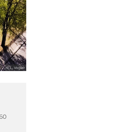
© L. Vogler
260