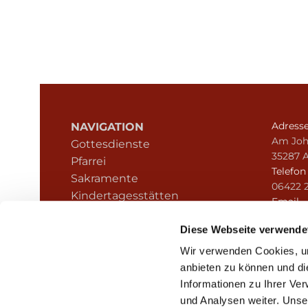
Adress
NAVIGATION
Am Joh
Gottesdienste
35287 
Pfarrei
Telefo
Sakramente
06422 
Kindertagesstätten
Email
Kontakt
pfarre
Hinweisgeberschutz
Diese Webseite verwende
Wir verwenden Cookies, um
anbieten zu können und di
Informationen zu Ihrer Ve
und Analysen weiter. Unse