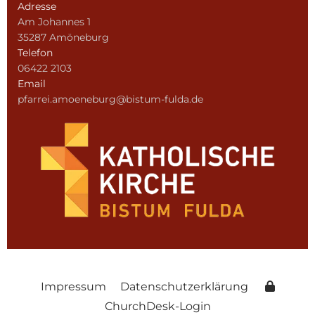
Adresse
Am Johannes 1
35287 Amöneburg
Telefon
06422 2103
Email
pfarrei.amoeneburg@bistum-fulda.de
Impressum
Datenschutzerklärung
ChurchDesk-Login