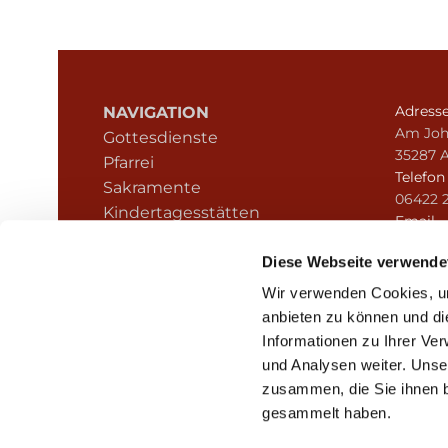
Adress
NAVIGATION
Am Joh
Gottesdienste
35287 
Pfarrei
Telefo
Sakramente
06422 
Kindertagesstätten
Email
Kontakt
pfarre
Hinweisgeberschutz
Diese Webseite verwende
Wir verwenden Cookies, um
anbieten zu können und di
Informationen zu Ihrer Ve
und Analysen weiter. Unse
zusammen, die Sie ihnen b
I
gesammelt haben.