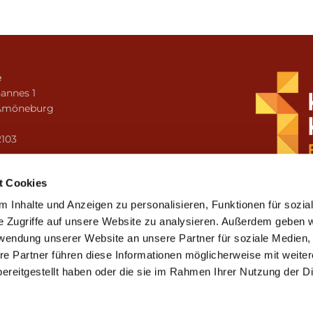
e
annes 1
Amöneburg
n
2103
i.amoeneburg@bistum-fulda.de
t Cookies
 Inhalte und Anzeigen zu personalisieren, Funktionen für sozia
e Zugriffe auf unsere Website zu analysieren. Außerdem geben w
rwendung unserer Website an unsere Partner für soziale Medien
re Partner führen diese Informationen möglicherweise mit weite
ereitgestellt haben oder die sie im Rahmen Ihrer Nutzung der D
mpressum
Datenschutzerklärung
ChurchDesk-Lo