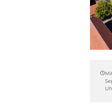
Mi
Se
Uh