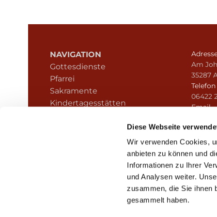
Adress
NAVIGATION
Am Joh
Gottesdienste
35287 
Pfarrei
Telefo
Sakramente
06422 
Kindertagesstätten
Email
Kontakt
pfarre
Hinweisgeberschutz
Diese Webseite verwende
Wir verwenden Cookies, um
anbieten zu können und di
Informationen zu Ihrer Ve
und Analysen weiter. Unse
zusammen, die Sie ihnen b
I
gesammelt haben.