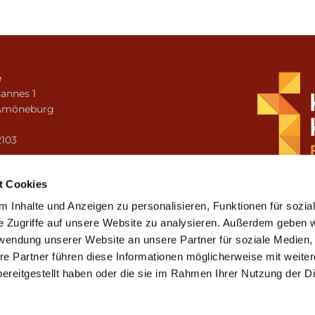
e
annes 1
Amöneburg
n
2103
i.amoeneburg@bistum-fulda.de
t Cookies
 Inhalte und Anzeigen zu personalisieren, Funktionen für sozia
e Zugriffe auf unsere Website zu analysieren. Außerdem geben w
rwendung unserer Website an unsere Partner für soziale Medien
re Partner führen diese Informationen möglicherweise mit weite
ereitgestellt haben oder die sie im Rahmen Ihrer Nutzung der D
mpressum
Datenschutzerklärung
ChurchDesk-Lo