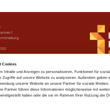
e
annes 1
Amöneburg
n
2103
i.amoeneburg@bistum-fulda.de
t Cookies
 Inhalte und Anzeigen zu personalisieren, Funktionen für sozia
e Zugriffe auf unsere Website zu analysieren. Außerdem geben w
rwendung unserer Website an unsere Partner für soziale Medien
re Partner führen diese Informationen möglicherweise mit weite
ereitgestellt haben oder die sie im Rahmen Ihrer Nutzung der D
mpressum
Datenschutzerklärung
ChurchDesk-Lo