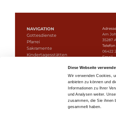
Adress
NAVIGATION
Am Joh
Gottesdienste
35287 
Pfarrei
Telefo
Sakramente
06422 
Kindertagesstätten
Email
Kontakt
pfarre
Diese Webseite verwende
Hinweisgeberschutz
Wir verwenden Cookies, um
anbieten zu können und di
Informationen zu Ihrer Ve
und Analysen weiter. Unse
zusammen, die Sie ihnen b
I
gesammelt haben.