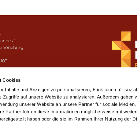
e
annes 1
Amöneburg
n
2103
i.amoeneburg@bistum-fulda.de
t Cookies
 Inhalte und Anzeigen zu personalisieren, Funktionen für sozia
e Zugriffe auf unsere Website zu analysieren. Außerdem geben w
rwendung unserer Website an unsere Partner für soziale Medien
re Partner führen diese Informationen möglicherweise mit weite
ereitgestellt haben oder die sie im Rahmen Ihrer Nutzung der D
mpressum
Datenschutzerklärung
ChurchDesk-Lo