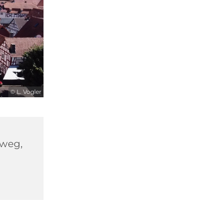
© L. Vogler
hweg,