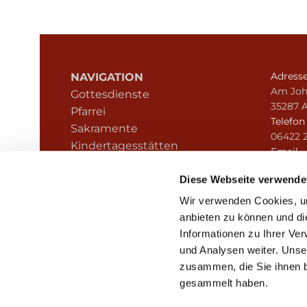
Adress
NAVIGATION
Am Joh
Gottesdienste
35287 
Pfarrei
Telefo
Sakramente
06422 
Kindertagesstätten
Email
Kontakt
pfarre
Hinweisgeberschutz
Diese Webseite verwende
Wir verwenden Cookies, um
anbieten zu können und di
Informationen zu Ihrer Ve
und Analysen weiter. Unse
zusammen, die Sie ihnen b
I
gesammelt haben.