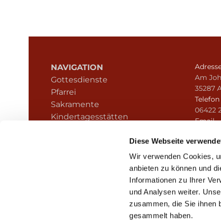
Adress
NAVIGATION
Am Joh
Gottesdienste
35287 
Pfarrei
Telefo
Sakramente
06422 
Kindertagesstätten
Email
Kontakt
pfarre
Hinweisgeberschutz
Diese Webseite verwende
Wir verwenden Cookies, um
anbieten zu können und di
Informationen zu Ihrer Ve
und Analysen weiter. Unse
zusammen, die Sie ihnen b
I
gesammelt haben.