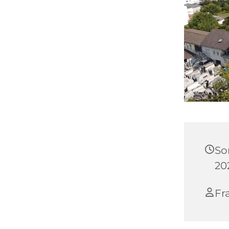
So
20
Fr