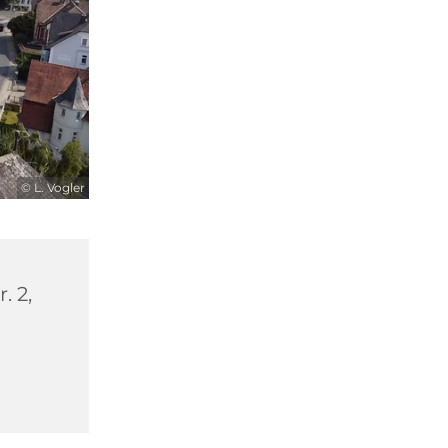
© L. Vogler
. 2,