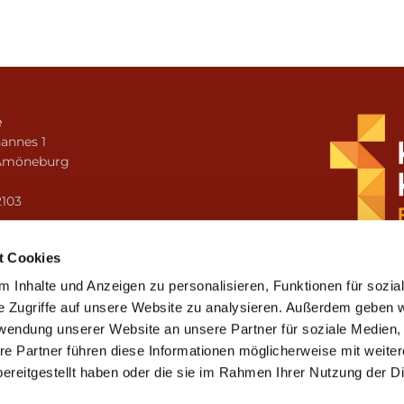
e
annes 1
Amöneburg
n
2103
i.amoeneburg@bistum-fulda.de
t Cookies
 Inhalte und Anzeigen zu personalisieren, Funktionen für sozia
e Zugriffe auf unsere Website zu analysieren. Außerdem geben w
rwendung unserer Website an unsere Partner für soziale Medien
re Partner führen diese Informationen möglicherweise mit weite
ereitgestellt haben oder die sie im Rahmen Ihrer Nutzung der D
mpressum
Datenschutzerklärung
ChurchDesk-Lo