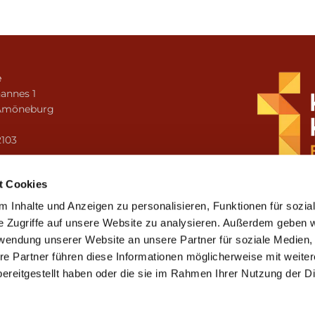
e
annes 1
Amöneburg
n
2103
i.amoeneburg@bistum-fulda.de
t Cookies
 Inhalte und Anzeigen zu personalisieren, Funktionen für sozia
e Zugriffe auf unsere Website zu analysieren. Außerdem geben w
rwendung unserer Website an unsere Partner für soziale Medien
re Partner führen diese Informationen möglicherweise mit weite
ereitgestellt haben oder die sie im Rahmen Ihrer Nutzung der D
mpressum
Datenschutzerklärung
ChurchDesk-Lo