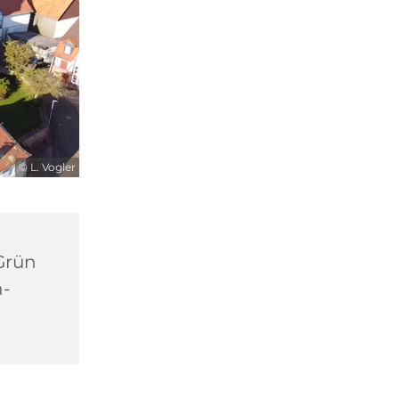
© L. Vogler
Grün
n-