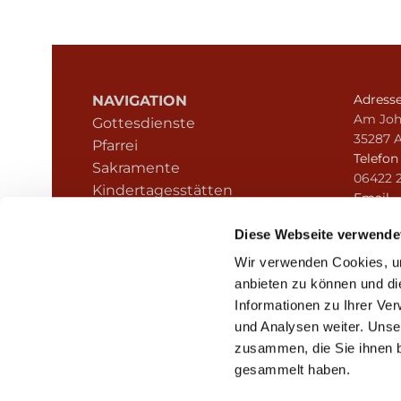
Adress
NAVIGATION
Am Joh
Gottesdienste
35287 
Pfarrei
Telefo
Sakramente
06422 
Kindertagesstätten
Email
Kontakt
pfarre
Hinweisgeberschutz
Diese Webseite verwende
Wir verwenden Cookies, um
anbieten zu können und di
Informationen zu Ihrer Ve
und Analysen weiter. Unse
zusammen, die Sie ihnen b
I
gesammelt haben.