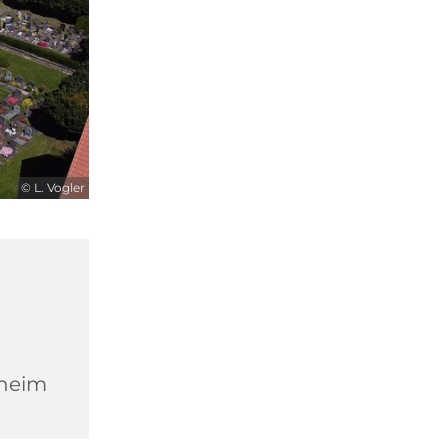
© L. Vogler
heim