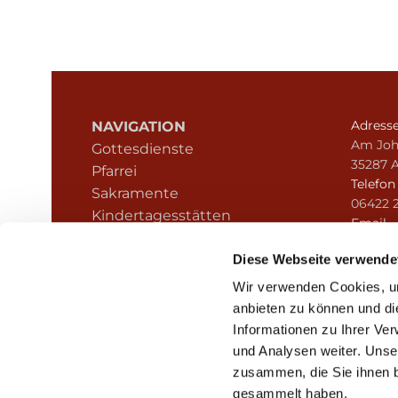
Adress
NAVIGATION
Am Joh
Gottesdienste
35287 
Pfarrei
Telefo
Sakramente
06422 
Kindertagesstätten
Email
Kontakt
pfarre
Hinweisgeberschutz
Diese Webseite verwende
Wir verwenden Cookies, um
anbieten zu können und di
Informationen zu Ihrer Ve
und Analysen weiter. Unse
zusammen, die Sie ihnen b
I
gesammelt haben.