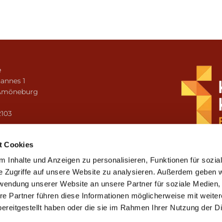
e
annes 1
Amöneburg
n
2103
i.amoeneburg@bistum-fulda.de
t Cookies
 Inhalte und Anzeigen zu personalisieren, Funktionen für sozia
e Zugriffe auf unsere Website zu analysieren. Außerdem geben w
rwendung unserer Website an unsere Partner für soziale Medien
re Partner führen diese Informationen möglicherweise mit weite
ereitgestellt haben oder die sie im Rahmen Ihrer Nutzung der D
mpressum
Datenschutzerklärung
ChurchDesk-Lo