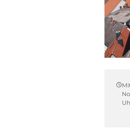
Mi
No
Uh