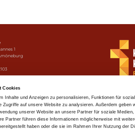
e
annes 1
Amöneburg
n
2103
i.amoeneburg@bistum-fulda.de
t Cookies
 Inhalte und Anzeigen zu personalisieren, Funktionen für sozia
e Zugriffe auf unsere Website zu analysieren. Außerdem geben w
rwendung unserer Website an unsere Partner für soziale Medien
re Partner führen diese Informationen möglicherweise mit weite
ereitgestellt haben oder die sie im Rahmen Ihrer Nutzung der D
mpressum
Datenschutzerklärung
ChurchDesk-Lo