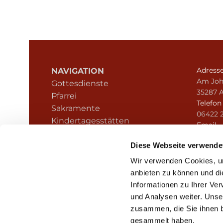
Adress
NAVIGATION
Am Joh
Gottesdienste
35287 
Pfarrei
Telefo
Sakramente
06422 
Kindertagesstätten
Email
Kontakt
pfarre
Hinweisgeberschutz
Diese Webseite verwende
Wir verwenden Cookies, um
anbieten zu können und di
Informationen zu Ihrer Ve
und Analysen weiter. Unse
zusammen, die Sie ihnen b
I
gesammelt haben.