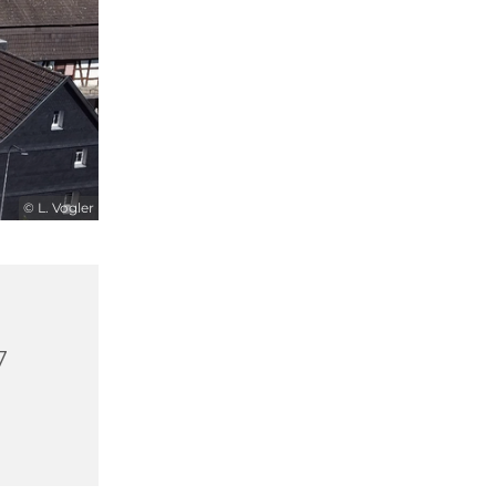
© L. Vogler
7