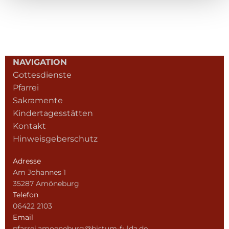
NAVIGATION
Gottesdienste
Pfarrei
Sakramente
Kindertagesstätten
Kontakt
Hinweisgeberschutz
Adresse
Am Johannes 1
35287 Amöneburg
Telefon
06422 2103
Email
pfarrei.amoeneburg@bistum-fulda.de